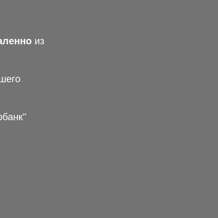
аленно
из
ашего
рбанк"